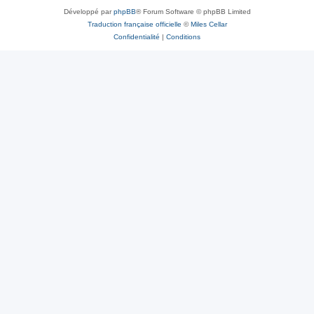
Développé par
phpBB
® Forum Software © phpBB Limited
Traduction française officielle
©
Miles Cellar
Confidentialité
|
Conditions