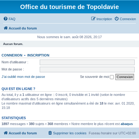
Office du tourisme de Topoldavie
FAQ
Inscription
Connexion
Accueil du forum
Nous sommes le sam. août 08 2026, 20:17
Aucun forum.
CONNEXION
•
INSCRIPTION
Nom d’utilisateur :
Mot de passe :
J’ai oublié mon mot de passe
Se souvenir de moi
QUI EST EN LIGNE ?
Au total, il y a
1
utilisateur en ligne :: 0 inscrit, 0 invisible et 1 invité (selon le nombre
d’utilisateurs actifs des 5 dernières minutes)
Le nombre maximal d’utilisateurs en ligne simultanément a été de
18
le mer. avr. 01 2020,
15:18
STATISTIQUES
1897
messages •
380
sujets •
368
membres • Notre membre le plus récent est
abaqus
Accueil du forum
Supprimer les cookies
Fuseau horaire sur
UTC+02:00