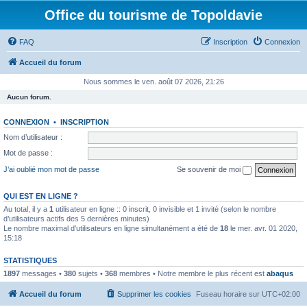
Office du tourisme de Topoldavie
FAQ
Inscription
Connexion
Accueil du forum
Nous sommes le ven. août 07 2026, 21:26
Aucun forum.
CONNEXION
•
INSCRIPTION
Nom d’utilisateur :
Mot de passe :
J’ai oublié mon mot de passe
Se souvenir de moi
QUI EST EN LIGNE ?
Au total, il y a
1
utilisateur en ligne :: 0 inscrit, 0 invisible et 1 invité (selon le nombre
d’utilisateurs actifs des 5 dernières minutes)
Le nombre maximal d’utilisateurs en ligne simultanément a été de
18
le mer. avr. 01 2020,
15:18
STATISTIQUES
1897
messages •
380
sujets •
368
membres • Notre membre le plus récent est
abaqus
Accueil du forum
Supprimer les cookies
Fuseau horaire sur
UTC+02:00