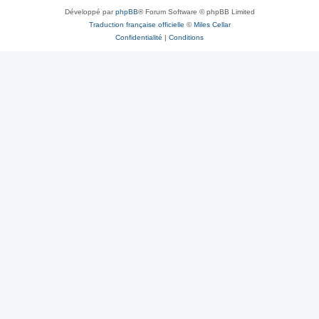
Développé par
phpBB
® Forum Software © phpBB Limited
Traduction française officielle
©
Miles Cellar
Confidentialité
|
Conditions