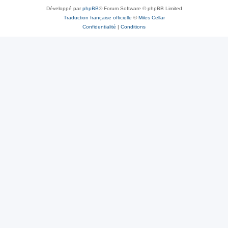
Développé par
phpBB
® Forum Software © phpBB Limited
Traduction française officielle
©
Miles Cellar
Confidentialité
|
Conditions