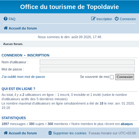
Office du tourisme de Topoldavie
FAQ
Inscription
Connexion
Accueil du forum
Nous sommes le dim. août 09 2026, 17:48
Aucun forum.
CONNEXION
•
INSCRIPTION
Nom d’utilisateur :
Mot de passe :
J’ai oublié mon mot de passe
Se souvenir de moi
QUI EST EN LIGNE ?
Au total, il y a
2
utilisateurs en ligne :: 1 inscrit, 0 invisible et 1 invité (selon le nombre
d’utilisateurs actifs des 5 dernières minutes)
Le nombre maximal d’utilisateurs en ligne simultanément a été de
18
le mer. avr. 01 2020,
15:18
STATISTIQUES
1897
messages •
380
sujets •
368
membres • Notre membre le plus récent est
abaqus
Accueil du forum
Supprimer les cookies
Fuseau horaire sur
UTC+02:00