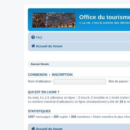
Office du tourism
« La vie, c'est la somme des éléments 
FAQ
Accueil du forum
Aucun forum.
CONNEXION
•
INSCRIPTION
Nom d’utilisateur :
Mot de passe :
QUI EST EN LIGNE ?
Au total, il y a
1
utilisateur en ligne :: 0 inscrit, 0 invisible et 1 invité (se
Le nombre maximal d’utilisateurs en ligne simultanément a été de
18
le m
STATISTIQUES
1897
messages •
380
sujets •
368
membres • Notre membre le plus réc
Accueil du forum