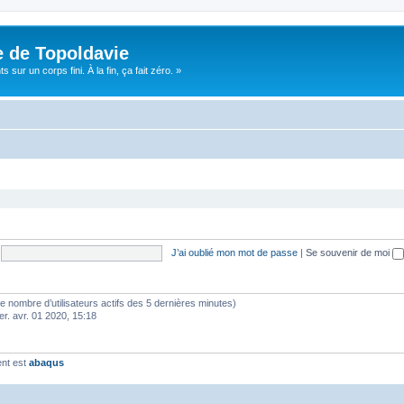
e de Topoldavie
sur un corps fini. À la fin, ça fait zéro. »
J’ai oublié mon mot de passe
|
Se souvenir de moi
lon le nombre d’utilisateurs actifs des 5 dernières minutes)
er. avr. 01 2020, 15:18
ent est
abaqus