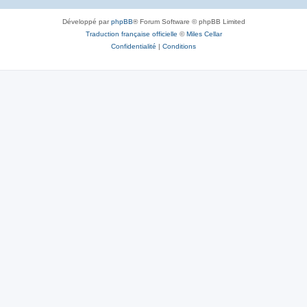
Développé par
phpBB
® Forum Software © phpBB Limited
Traduction française officielle
©
Miles Cellar
Confidentialité
|
Conditions