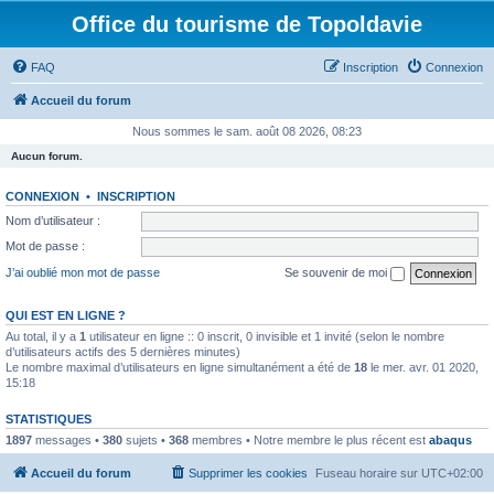
Office du tourisme de Topoldavie
FAQ
Inscription
Connexion
Accueil du forum
Nous sommes le sam. août 08 2026, 08:23
Aucun forum.
CONNEXION
•
INSCRIPTION
Nom d’utilisateur :
Mot de passe :
J’ai oublié mon mot de passe
Se souvenir de moi
QUI EST EN LIGNE ?
Au total, il y a
1
utilisateur en ligne :: 0 inscrit, 0 invisible et 1 invité (selon le nombre
d’utilisateurs actifs des 5 dernières minutes)
Le nombre maximal d’utilisateurs en ligne simultanément a été de
18
le mer. avr. 01 2020,
15:18
STATISTIQUES
1897
messages •
380
sujets •
368
membres • Notre membre le plus récent est
abaqus
Accueil du forum
Supprimer les cookies
Fuseau horaire sur
UTC+02:00