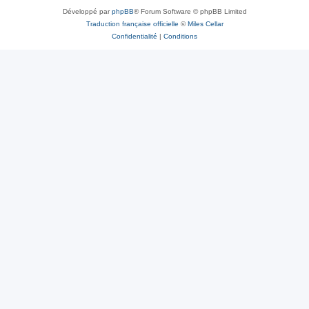
Développé par
phpBB
® Forum Software © phpBB Limited
Traduction française officielle
©
Miles Cellar
Confidentialité
|
Conditions