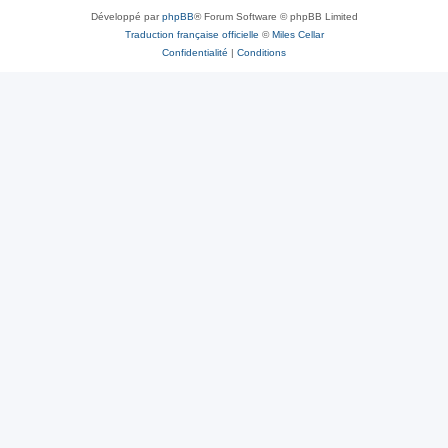
Développé par
phpBB
® Forum Software © phpBB Limited
Traduction française officielle
©
Miles Cellar
Confidentialité
|
Conditions