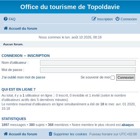
Office du tourisme de Topoldavie
FAQ
Inscription
Connexion
Accueil du forum
Nous sommes le lun. août 10 2026, 08:18
Aucun forum.
CONNEXION
•
INSCRIPTION
Nom d’utilisateur :
Mot de passe :
J’ai oublié mon mot de passe
Se souvenir de moi
QUI EST EN LIGNE ?
Au total, il y a
1
utilisateur en ligne :: 0 inscrit, 0 invisible et 1 invité (selon le nombre
d’utilisateurs actifs des 5 dernières minutes)
Le nombre maximal d’utilisateurs en ligne simultanément a été de
18
le mer. avr. 01 2020,
15:18
STATISTIQUES
1897
messages •
380
sujets •
368
membres • Notre membre le plus récent est
abaqus
Accueil du forum
Supprimer les cookies
Fuseau horaire sur
UTC+02:00