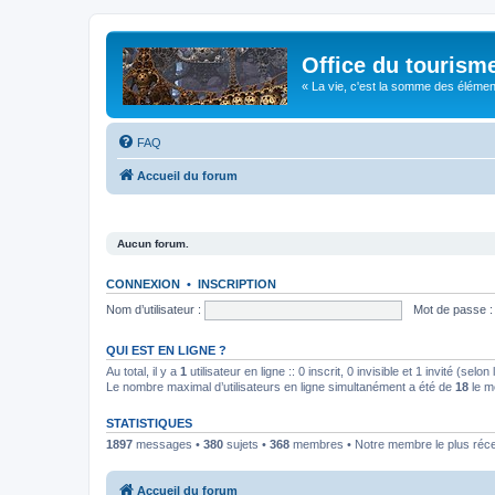
Office du tourism
« La vie, c'est la somme des éléments 
FAQ
Accueil du forum
Aucun forum.
CONNEXION
•
INSCRIPTION
Nom d’utilisateur :
Mot de passe :
QUI EST EN LIGNE ?
Au total, il y a
1
utilisateur en ligne :: 0 inscrit, 0 invisible et 1 invité (se
Le nombre maximal d’utilisateurs en ligne simultanément a été de
18
le m
STATISTIQUES
1897
messages •
380
sujets •
368
membres • Notre membre le plus réc
Accueil du forum