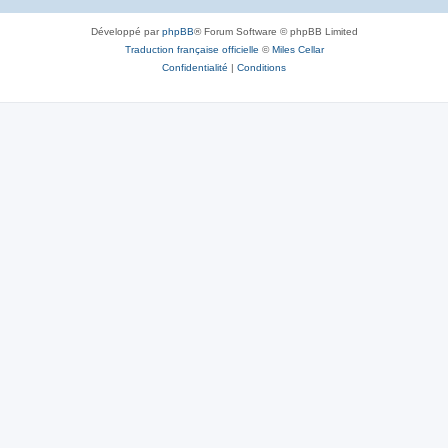
Développé par
phpBB
® Forum Software © phpBB Limited
Traduction française officielle
©
Miles Cellar
Confidentialité
|
Conditions