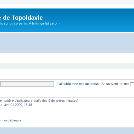
e de Topoldavie
sur un corps fini. À la fin, ça fait zéro. »
J’ai oublié mon mot de passe
|
Se souvenir de moi
lon le nombre d’utilisateurs actifs des 5 dernières minutes)
er. avr. 01 2020, 15:18
ent est
abaqus