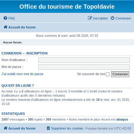
Office du tourisme de Topoldavie
FAQ
Inscription
Connexion
Accueil du forum
Nous sommes le sam. août 08 2026, 07:33
Aucun forum.
CONNEXION
•
INSCRIPTION
Nom d’utilisateur :
Mot de passe :
J’ai oublié mon mot de passe
Se souvenir de moi
QUI EST EN LIGNE ?
Au total, il y a
2
utilisateurs en ligne :: 1 inscrit, 0 invisible et 1 invité (selon le nombre
d’utilisateurs actifs des 5 dernières minutes)
Le nombre maximal d’utilisateurs en ligne simultanément a été de
18
le mer. avr. 01 2020,
15:18
STATISTIQUES
1897
messages •
380
sujets •
368
membres • Notre membre le plus récent est
abaqus
Accueil du forum
Supprimer les cookies
Fuseau horaire sur
UTC+02:00