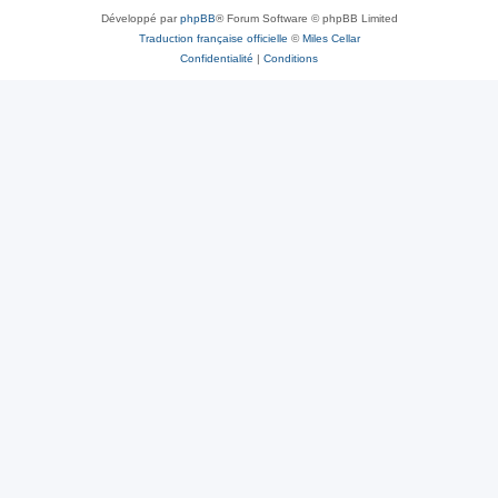
Développé par
phpBB
® Forum Software © phpBB Limited
Traduction française officielle
©
Miles Cellar
Confidentialité
|
Conditions