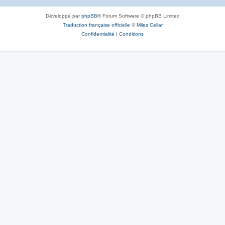
Développé par
phpBB
® Forum Software © phpBB Limited
Traduction française officielle
©
Miles Cellar
Confidentialité
|
Conditions