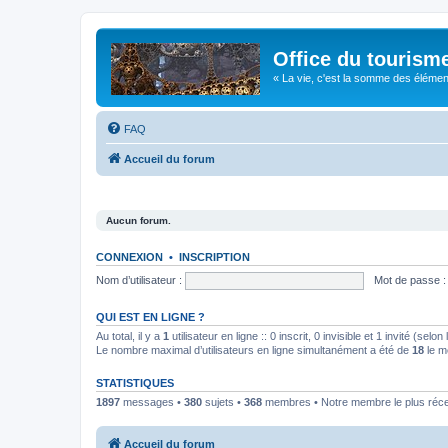
Office du tourism
« La vie, c'est la somme des éléments 
FAQ
Accueil du forum
Aucun forum.
CONNEXION
•
INSCRIPTION
Nom d’utilisateur :
Mot de passe :
QUI EST EN LIGNE ?
Au total, il y a
1
utilisateur en ligne :: 0 inscrit, 0 invisible et 1 invité (se
Le nombre maximal d’utilisateurs en ligne simultanément a été de
18
le m
STATISTIQUES
1897
messages •
380
sujets •
368
membres • Notre membre le plus réc
Accueil du forum