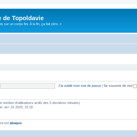
e de Topoldavie
sur un corps fini. À la fin, ça fait zéro. »
J’ai oublié mon mot de passe
|
Se souvenir de moi
lon le nombre d’utilisateurs actifs des 5 dernières minutes)
er. avr. 01 2020, 15:18
ent est
abaqus