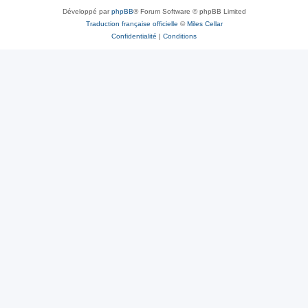
Développé par
phpBB
® Forum Software © phpBB Limited
Traduction française officielle
©
Miles Cellar
Confidentialité
|
Conditions