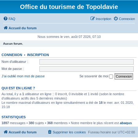
Office du tourisme de Topoldavie
FAQ
Inscription
Connexion
Accueil du forum
Nous sommes le ven. août 07 2026, 07:10
Aucun forum.
CONNEXION
•
INSCRIPTION
Nom d’utilisateur :
Mot de passe :
J’ai oublié mon mot de passe
Se souvenir de moi
QUI EST EN LIGNE ?
Au total, il y a
1
utilisateur en ligne :: 0 inscrit, 0 invisible et 1 invité (selon le nombre
d’utilisateurs actifs des 5 dernières minutes)
Le nombre maximal d’utilisateurs en ligne simultanément a été de
18
le mer. avr. 01 2020,
15:18
STATISTIQUES
1897
messages •
380
sujets •
368
membres • Notre membre le plus récent est
abaqus
Accueil du forum
Supprimer les cookies
Fuseau horaire sur
UTC+02:00