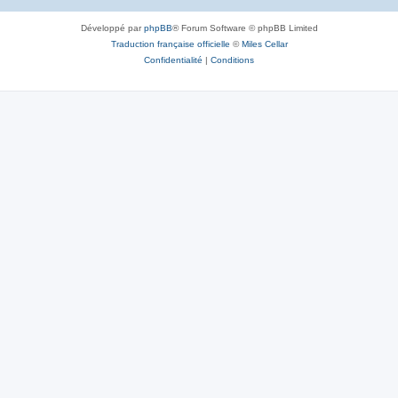
Développé par
phpBB
® Forum Software © phpBB Limited
Traduction française officielle
©
Miles Cellar
Confidentialité
|
Conditions