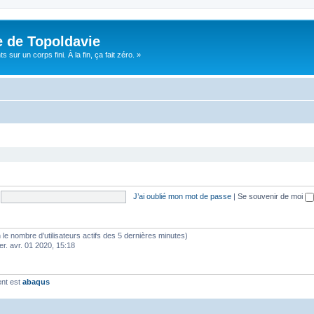
e de Topoldavie
sur un corps fini. À la fin, ça fait zéro. »
J’ai oublié mon mot de passe
|
Se souvenir de moi
elon le nombre d’utilisateurs actifs des 5 dernières minutes)
er. avr. 01 2020, 15:18
ent est
abaqus