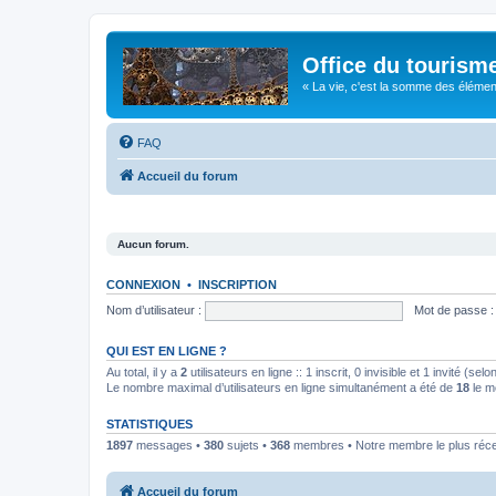
Office du tourism
« La vie, c'est la somme des éléments 
FAQ
Accueil du forum
Aucun forum.
CONNEXION
•
INSCRIPTION
Nom d’utilisateur :
Mot de passe :
QUI EST EN LIGNE ?
Au total, il y a
2
utilisateurs en ligne :: 1 inscrit, 0 invisible et 1 invité (s
Le nombre maximal d’utilisateurs en ligne simultanément a été de
18
le m
STATISTIQUES
1897
messages •
380
sujets •
368
membres • Notre membre le plus réc
Accueil du forum