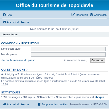
Office du tourisme de Topoldavie
FAQ
Inscription
Connexion
Accueil du forum
Nous sommes le lun. août 10 2026, 05:28
Aucun forum.
CONNEXION
•
INSCRIPTION
Nom d’utilisateur :
Mot de passe :
J’ai oublié mon mot de passe
Se souvenir de moi
QUI EST EN LIGNE ?
Au total, il y a
2
utilisateurs en ligne :: 1 inscrit, 0 invisible et 1 invité (selon le nombre
d’utilisateurs actifs des 5 dernières minutes)
Le nombre maximal d’utilisateurs en ligne simultanément a été de
18
le mer. avr. 01 2020,
15:18
STATISTIQUES
1897
messages •
380
sujets •
368
membres • Notre membre le plus récent est
abaqus
Accueil du forum
Supprimer les cookies
Fuseau horaire sur
UTC+02:00