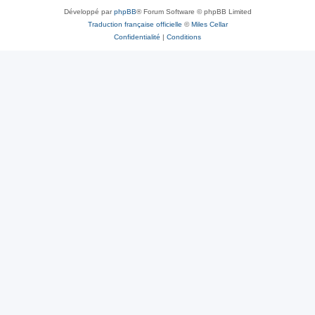
Développé par
phpBB
® Forum Software © phpBB Limited
Traduction française officielle
©
Miles Cellar
Confidentialité
|
Conditions