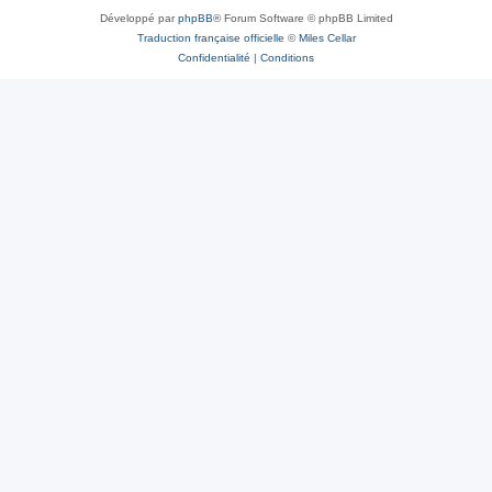
Développé par
phpBB
® Forum Software © phpBB Limited
Traduction française officielle
©
Miles Cellar
Confidentialité
|
Conditions