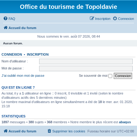
Office du tourisme de Topoldavie
FAQ
Inscription
Connexion
Accueil du forum
Nous sommes le ven. août 07 2026, 08:44
Aucun forum.
CONNEXION
•
INSCRIPTION
Nom d’utilisateur :
Mot de passe :
J’ai oublié mon mot de passe
Se souvenir de moi
QUI EST EN LIGNE ?
Au total, il y a
1
utilisateur en ligne :: 0 inscrit, 0 invisible et 1 invité (selon le nombre
d’utilisateurs actifs des 5 dernières minutes)
Le nombre maximal d’utilisateurs en ligne simultanément a été de
18
le mer. avr. 01 2020,
15:18
STATISTIQUES
1897
messages •
380
sujets •
368
membres • Notre membre le plus récent est
abaqus
Accueil du forum
Supprimer les cookies
Fuseau horaire sur
UTC+02:00