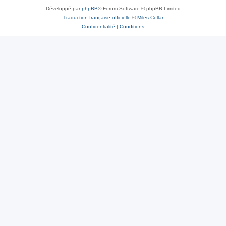
Développé par
phpBB
® Forum Software © phpBB Limited
Traduction française officielle
©
Miles Cellar
Confidentialité
|
Conditions