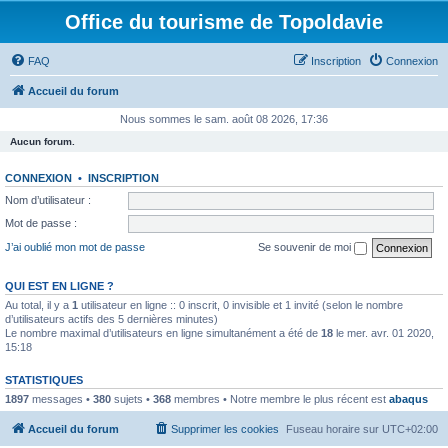
Office du tourisme de Topoldavie
FAQ
Inscription
Connexion
Accueil du forum
Nous sommes le sam. août 08 2026, 17:36
Aucun forum.
CONNEXION
•
INSCRIPTION
Nom d’utilisateur :
Mot de passe :
J’ai oublié mon mot de passe
Se souvenir de moi
QUI EST EN LIGNE ?
Au total, il y a
1
utilisateur en ligne :: 0 inscrit, 0 invisible et 1 invité (selon le nombre
d’utilisateurs actifs des 5 dernières minutes)
Le nombre maximal d’utilisateurs en ligne simultanément a été de
18
le mer. avr. 01 2020,
15:18
STATISTIQUES
1897
messages •
380
sujets •
368
membres • Notre membre le plus récent est
abaqus
Accueil du forum
Supprimer les cookies
Fuseau horaire sur
UTC+02:00