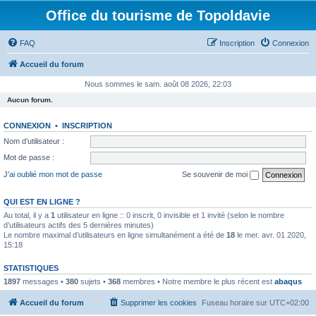
Office du tourisme de Topoldavie
FAQ
Inscription
Connexion
Accueil du forum
Nous sommes le sam. août 08 2026, 22:03
Aucun forum.
CONNEXION
•
INSCRIPTION
Nom d’utilisateur :
Mot de passe :
J’ai oublié mon mot de passe
Se souvenir de moi
QUI EST EN LIGNE ?
Au total, il y a
1
utilisateur en ligne :: 0 inscrit, 0 invisible et 1 invité (selon le nombre
d’utilisateurs actifs des 5 dernières minutes)
Le nombre maximal d’utilisateurs en ligne simultanément a été de
18
le mer. avr. 01 2020,
15:18
STATISTIQUES
1897
messages •
380
sujets •
368
membres • Notre membre le plus récent est
abaqus
Accueil du forum
Supprimer les cookies
Fuseau horaire sur
UTC+02:00