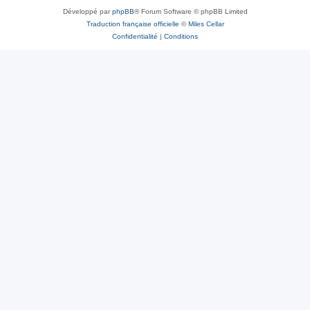
Développé par
phpBB
® Forum Software © phpBB Limited
Traduction française officielle
©
Miles Cellar
Confidentialité
|
Conditions