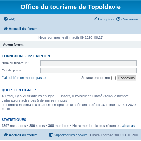
Office du tourisme de Topoldavie
FAQ
Inscription
Connexion
Accueil du forum
Nous sommes le dim. août 09 2026, 09:27
Aucun forum.
CONNEXION
•
INSCRIPTION
Nom d’utilisateur :
Mot de passe :
J’ai oublié mon mot de passe
Se souvenir de moi
QUI EST EN LIGNE ?
Au total, il y a
2
utilisateurs en ligne :: 1 inscrit, 0 invisible et 1 invité (selon le nombre
d’utilisateurs actifs des 5 dernières minutes)
Le nombre maximal d’utilisateurs en ligne simultanément a été de
18
le mer. avr. 01 2020,
15:18
STATISTIQUES
1897
messages •
380
sujets •
368
membres • Notre membre le plus récent est
abaqus
Accueil du forum
Supprimer les cookies
Fuseau horaire sur
UTC+02:00