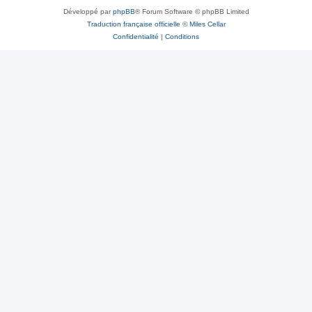
Développé par
phpBB
® Forum Software © phpBB Limited
Traduction française officielle
©
Miles Cellar
Confidentialité
|
Conditions