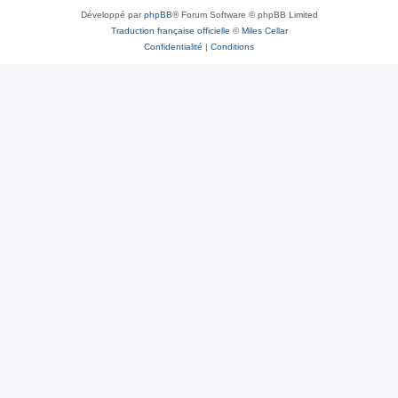
Développé par
phpBB
® Forum Software © phpBB Limited
Traduction française officielle
©
Miles Cellar
Confidentialité
|
Conditions