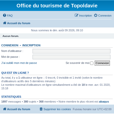
Office du tourisme de Topoldavie
FAQ
Inscription
Connexion
Accueil du forum
Nous sommes le dim. août 09 2026, 09:10
Aucun forum.
CONNEXION
•
INSCRIPTION
Nom d’utilisateur :
Mot de passe :
J’ai oublié mon mot de passe
Se souvenir de moi
QUI EST EN LIGNE ?
Au total, il y a
1
utilisateur en ligne :: 0 inscrit, 0 invisible et 1 invité (selon le nombre
d’utilisateurs actifs des 5 dernières minutes)
Le nombre maximal d’utilisateurs en ligne simultanément a été de
18
le mer. avr. 01 2020,
15:18
STATISTIQUES
1897
messages •
380
sujets •
368
membres • Notre membre le plus récent est
abaqus
Accueil du forum
Supprimer les cookies
Fuseau horaire sur
UTC+02:00