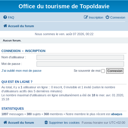
Office du tourisme de Topoldavie
FAQ
Inscription
Connexion
Accueil du forum
Nous sommes le ven. août 07 2026, 00:22
Aucun forum.
CONNEXION
•
INSCRIPTION
Nom d’utilisateur :
Mot de passe :
J’ai oublié mon mot de passe
Se souvenir de moi
QUI EST EN LIGNE ?
Au total, il y a
1
utilisateur en ligne :: 0 inscrit, 0 invisible et 1 invité (selon le nombre
d’utilisateurs actifs des 5 dernières minutes)
Le nombre maximal d’utilisateurs en ligne simultanément a été de
18
le mer. avr. 01 2020,
15:18
STATISTIQUES
1897
messages •
380
sujets •
368
membres • Notre membre le plus récent est
abaqus
Accueil du forum
Supprimer les cookies
Fuseau horaire sur
UTC+02:00