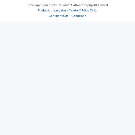
Développé par
phpBB
® Forum Software © phpBB Limited
Traduction française officielle
©
Miles Cellar
Confidentialité
|
Conditions