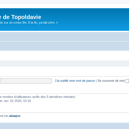
e de Topoldavie
sur un corps fini. À la fin, ça fait zéro. »
J’ai oublié mon mot de passe
|
Se souvenir de moi
lon le nombre d’utilisateurs actifs des 5 dernières minutes)
er. avr. 01 2020, 15:18
ent est
abaqus