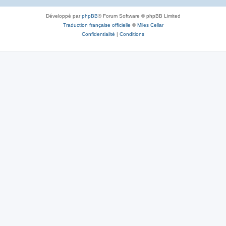
Développé par
phpBB
® Forum Software © phpBB Limited
Traduction française officielle
©
Miles Cellar
Confidentialité
|
Conditions