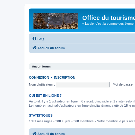
Office du tourism
« La vie, c'est la somme des éléments 
FAQ
Accueil du forum
Aucun forum.
CONNEXION
•
INSCRIPTION
Nom d’utilisateur :
Mot de passe :
QUI EST EN LIGNE ?
Au total, il y a
1
utilisateur en ligne :: 0 inscrit, 0 invisible et 1 invité (se
Le nombre maximal d’utilisateurs en ligne simultanément a été de
18
le m
STATISTIQUES
1897
messages •
380
sujets •
368
membres • Notre membre le plus réc
Accueil du forum