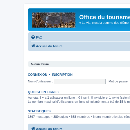
Office du tourism
« La vie, c'est la somme des éléments 
FAQ
Accueil du forum
Aucun forum.
CONNEXION
•
INSCRIPTION
Nom d’utilisateur :
Mot de passe :
QUI EST EN LIGNE ?
Au total, il y a
1
utilisateur en ligne :: 0 inscrit, 0 invisible et 1 invité (se
Le nombre maximal d’utilisateurs en ligne simultanément a été de
18
le m
STATISTIQUES
1897
messages •
380
sujets •
368
membres • Notre membre le plus réc
Accueil du forum