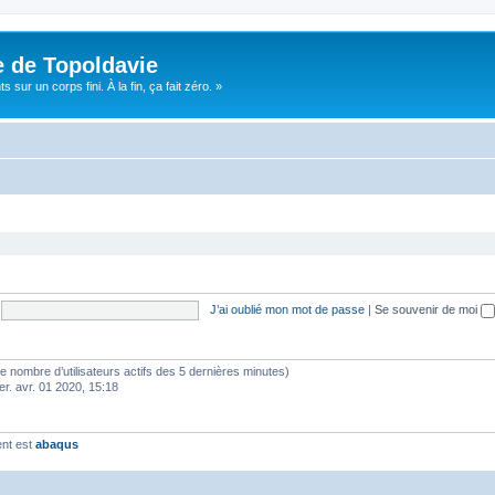
e de Topoldavie
sur un corps fini. À la fin, ça fait zéro. »
J’ai oublié mon mot de passe
|
Se souvenir de moi
lon le nombre d’utilisateurs actifs des 5 dernières minutes)
er. avr. 01 2020, 15:18
ent est
abaqus