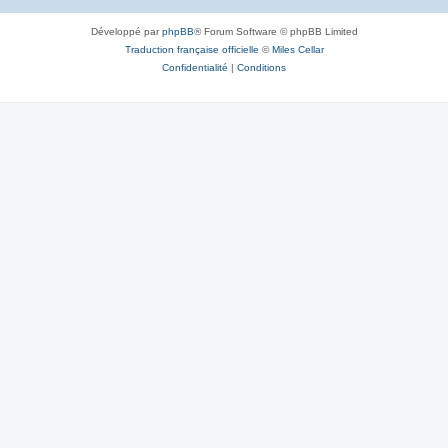
Développé par
phpBB
® Forum Software © phpBB Limited
Traduction française officielle
©
Miles Cellar
Confidentialité
|
Conditions