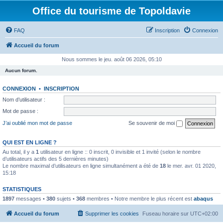
Office du tourisme de Topoldavie
FAQ
Inscription
Connexion
Accueil du forum
Nous sommes le jeu. août 06 2026, 05:10
Aucun forum.
CONNEXION
•
INSCRIPTION
Nom d’utilisateur :
Mot de passe :
J’ai oublié mon mot de passe
Se souvenir de moi
QUI EST EN LIGNE ?
Au total, il y a
1
utilisateur en ligne :: 0 inscrit, 0 invisible et 1 invité (selon le nombre
d’utilisateurs actifs des 5 dernières minutes)
Le nombre maximal d’utilisateurs en ligne simultanément a été de
18
le mer. avr. 01 2020,
15:18
STATISTIQUES
1897
messages •
380
sujets •
368
membres • Notre membre le plus récent est
abaqus
Accueil du forum
Supprimer les cookies
Fuseau horaire sur
UTC+02:00