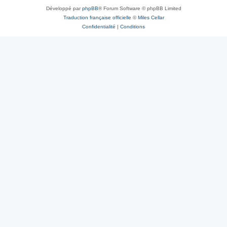
Développé par
phpBB
® Forum Software © phpBB Limited
Traduction française officielle
©
Miles Cellar
Confidentialité
|
Conditions