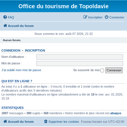
Office du tourisme de Topoldavie
FAQ
Inscription
Connexion
Accueil du forum
Nous sommes le ven. août 07 2026, 21:32
Aucun forum.
CONNEXION
•
INSCRIPTION
Nom d’utilisateur :
Mot de passe :
J’ai oublié mon mot de passe
Se souvenir de moi
QUI EST EN LIGNE ?
Au total, il y a
1
utilisateur en ligne :: 0 inscrit, 0 invisible et 1 invité (selon le nombre
d’utilisateurs actifs des 5 dernières minutes)
Le nombre maximal d’utilisateurs en ligne simultanément a été de
18
le mer. avr. 01 2020,
15:18
STATISTIQUES
1897
messages •
380
sujets •
368
membres • Notre membre le plus récent est
abaqus
Accueil du forum
Supprimer les cookies
Fuseau horaire sur
UTC+02:00