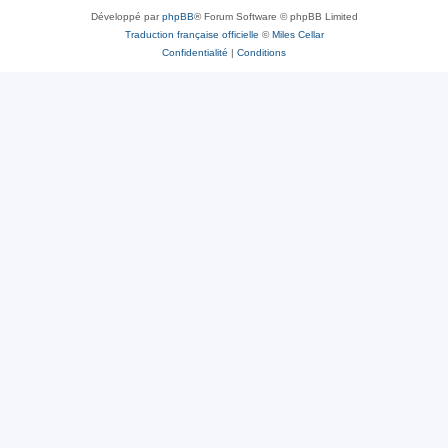
Développé par
phpBB
® Forum Software © phpBB Limited
Traduction française officielle
©
Miles Cellar
Confidentialité
|
Conditions