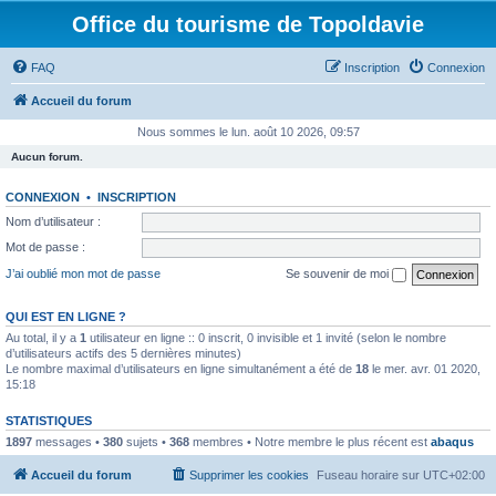
Office du tourisme de Topoldavie
FAQ
Inscription
Connexion
Accueil du forum
Nous sommes le lun. août 10 2026, 09:57
Aucun forum.
CONNEXION
•
INSCRIPTION
Nom d’utilisateur :
Mot de passe :
J’ai oublié mon mot de passe
Se souvenir de moi
QUI EST EN LIGNE ?
Au total, il y a
1
utilisateur en ligne :: 0 inscrit, 0 invisible et 1 invité (selon le nombre
d’utilisateurs actifs des 5 dernières minutes)
Le nombre maximal d’utilisateurs en ligne simultanément a été de
18
le mer. avr. 01 2020,
15:18
STATISTIQUES
1897
messages •
380
sujets •
368
membres • Notre membre le plus récent est
abaqus
Accueil du forum
Supprimer les cookies
Fuseau horaire sur
UTC+02:00