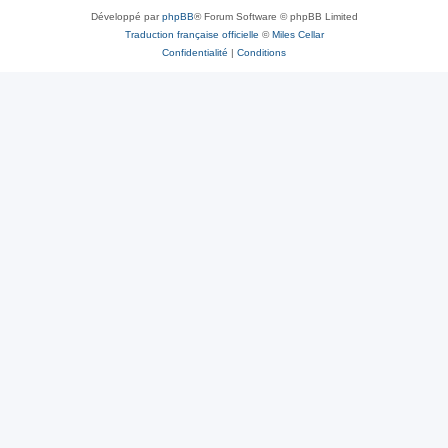
Développé par
phpBB
® Forum Software © phpBB Limited
Traduction française officielle
©
Miles Cellar
Confidentialité
|
Conditions