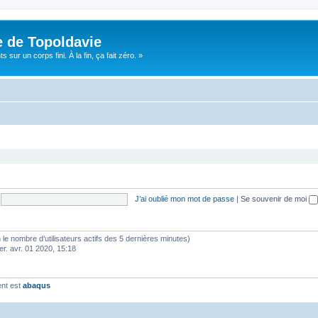
e de Topoldavie
sur un corps fini. À la fin, ça fait zéro. »
J’ai oublié mon mot de passe
|
Se souvenir de moi
elon le nombre d’utilisateurs actifs des 5 dernières minutes)
er. avr. 01 2020, 15:18
ent est
abaqus