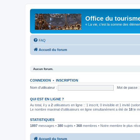
Office du tourism
« La vie, c'est la somme des éléments 
FAQ
Accueil du forum
Aucun forum.
CONNEXION
•
INSCRIPTION
Nom d’utilisateur :
Mot de passe :
QUI EST EN LIGNE ?
Au total, il y a
2
utilisateurs en ligne :: 1 inscrit, 0 invisible et 1 invité (s
Le nombre maximal d’utilisateurs en ligne simultanément a été de
18
le m
STATISTIQUES
1897
messages •
380
sujets •
368
membres • Notre membre le plus réc
Accueil du forum