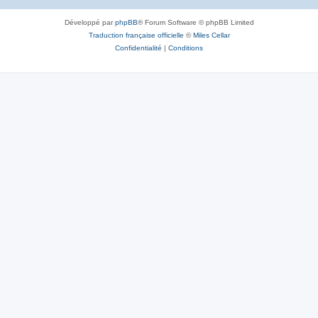
Développé par
phpBB
® Forum Software © phpBB Limited
Traduction française officielle
©
Miles Cellar
Confidentialité
|
Conditions