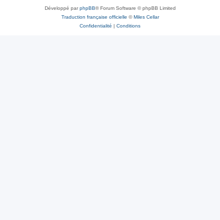
Développé par
phpBB
® Forum Software © phpBB Limited
Traduction française officielle
©
Miles Cellar
Confidentialité
|
Conditions