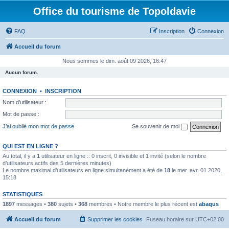
Office du tourisme de Topoldavie
FAQ
Inscription
Connexion
Accueil du forum
Nous sommes le dim. août 09 2026, 16:47
Aucun forum.
CONNEXION
•
INSCRIPTION
Nom d’utilisateur :
Mot de passe :
J’ai oublié mon mot de passe
Se souvenir de moi
QUI EST EN LIGNE ?
Au total, il y a
1
utilisateur en ligne :: 0 inscrit, 0 invisible et 1 invité (selon le nombre
d’utilisateurs actifs des 5 dernières minutes)
Le nombre maximal d’utilisateurs en ligne simultanément a été de
18
le mer. avr. 01 2020,
15:18
STATISTIQUES
1897
messages •
380
sujets •
368
membres • Notre membre le plus récent est
abaqus
Accueil du forum
Supprimer les cookies
Fuseau horaire sur
UTC+02:00