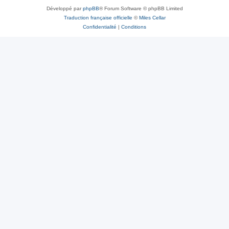
Développé par
phpBB
® Forum Software © phpBB Limited
Traduction française officielle
©
Miles Cellar
Confidentialité
|
Conditions