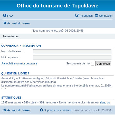
Office du tourisme de Topoldavie
FAQ
Inscription
Connexion
Accueil du forum
Nous sommes le jeu. août 06 2026, 20:56
Aucun forum.
CONNEXION
•
INSCRIPTION
Nom d’utilisateur :
Mot de passe :
J’ai oublié mon mot de passe
Se souvenir de moi
QUI EST EN LIGNE ?
Au total, il y a
1
utilisateur en ligne :: 0 inscrit, 0 invisible et 1 invité (selon le nombre
d’utilisateurs actifs des 5 dernières minutes)
Le nombre maximal d’utilisateurs en ligne simultanément a été de
18
le mer. avr. 01 2020,
15:18
STATISTIQUES
1897
messages •
380
sujets •
368
membres • Notre membre le plus récent est
abaqus
Accueil du forum
Supprimer les cookies
Fuseau horaire sur
UTC+02:00