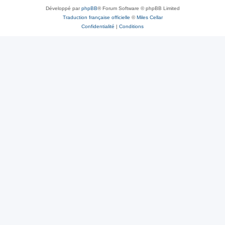
Développé par
phpBB
® Forum Software © phpBB Limited
Traduction française officielle
©
Miles Cellar
Confidentialité
|
Conditions