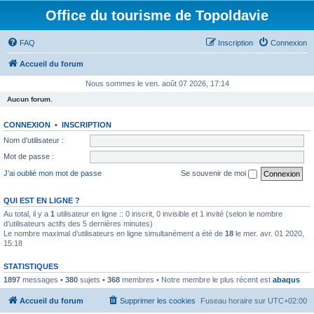
Office du tourisme de Topoldavie
FAQ
Inscription
Connexion
Accueil du forum
Nous sommes le ven. août 07 2026, 17:14
Aucun forum.
CONNEXION
•
INSCRIPTION
Nom d’utilisateur :
Mot de passe :
J’ai oublié mon mot de passe
Se souvenir de moi
QUI EST EN LIGNE ?
Au total, il y a
1
utilisateur en ligne :: 0 inscrit, 0 invisible et 1 invité (selon le nombre
d’utilisateurs actifs des 5 dernières minutes)
Le nombre maximal d’utilisateurs en ligne simultanément a été de
18
le mer. avr. 01 2020,
15:18
STATISTIQUES
1897
messages •
380
sujets •
368
membres • Notre membre le plus récent est
abaqus
Accueil du forum
Supprimer les cookies
Fuseau horaire sur
UTC+02:00