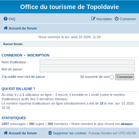
Office du tourisme de Topoldavie
FAQ
Inscription
Connexion
Accueil du forum
Nous sommes le lun. août 10 2026, 11:26
Aucun forum.
CONNEXION
•
INSCRIPTION
Nom d’utilisateur :
Mot de passe :
J’ai oublié mon mot de passe
Se souvenir de moi
QUI EST EN LIGNE ?
Au total, il y a
1
utilisateur en ligne :: 0 inscrit, 0 invisible et 1 invité (selon le nombre
d’utilisateurs actifs des 5 dernières minutes)
Le nombre maximal d’utilisateurs en ligne simultanément a été de
18
le mer. avr. 01 2020,
15:18
STATISTIQUES
1897
messages •
380
sujets •
368
membres • Notre membre le plus récent est
abaqus
Accueil du forum
Supprimer les cookies
Fuseau horaire sur
UTC+02:00