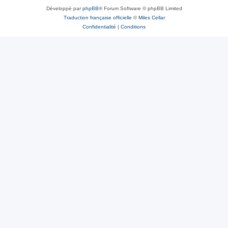
Développé par
phpBB
® Forum Software © phpBB Limited
Traduction française officielle
©
Miles Cellar
Confidentialité
|
Conditions