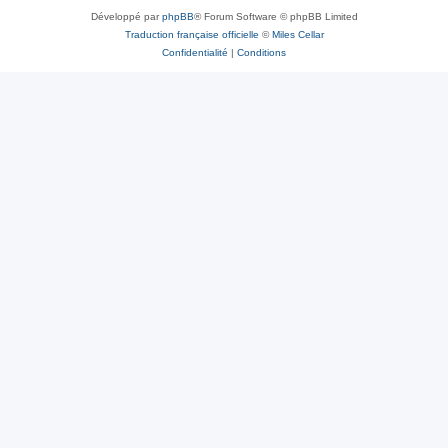
Développé par
phpBB
® Forum Software © phpBB Limited
Traduction française officielle
©
Miles Cellar
Confidentialité
|
Conditions