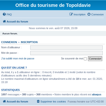
Office du tourisme de Topoldavie
FAQ
Inscription
Connexion
Accueil du forum
Nous sommes le ven. août 07 2026, 15:09
Aucun forum.
CONNEXION
•
INSCRIPTION
Nom d’utilisateur :
Mot de passe :
J’ai oublié mon mot de passe
Se souvenir de moi
QUI EST EN LIGNE ?
Au total, il y a
1
utilisateur en ligne :: 0 inscrit, 0 invisible et 1 invité (selon le nombre
d’utilisateurs actifs des 5 dernières minutes)
Le nombre maximal d’utilisateurs en ligne simultanément a été de
18
le mer. avr. 01 2020,
15:18
STATISTIQUES
1897
messages •
380
sujets •
368
membres • Notre membre le plus récent est
abaqus
Accueil du forum
Supprimer les cookies
Fuseau horaire sur
UTC+02:00