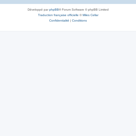
Développé par
phpBB
® Forum Software © phpBB Limited
Traduction française officielle
©
Miles Cellar
Confidentialité
|
Conditions