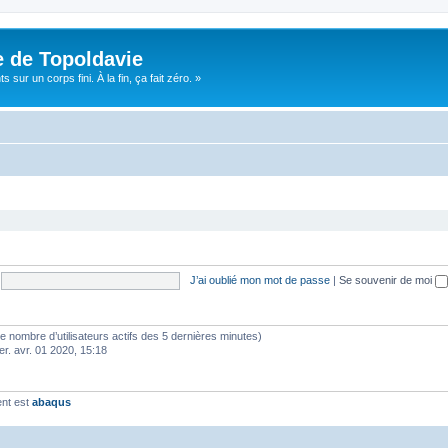
e de Topoldavie
sur un corps fini. À la fin, ça fait zéro. »
J’ai oublié mon mot de passe
|
Se souvenir de moi
lon le nombre d’utilisateurs actifs des 5 dernières minutes)
er. avr. 01 2020, 15:18
ent est
abaqus