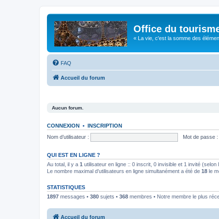
Office du tourism
« La vie, c'est la somme des éléments 
FAQ
Accueil du forum
Aucun forum.
CONNEXION
•
INSCRIPTION
Nom d’utilisateur :
Mot de passe :
QUI EST EN LIGNE ?
Au total, il y a
1
utilisateur en ligne :: 0 inscrit, 0 invisible et 1 invité (se
Le nombre maximal d’utilisateurs en ligne simultanément a été de
18
le m
STATISTIQUES
1897
messages •
380
sujets •
368
membres • Notre membre le plus réc
Accueil du forum