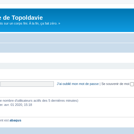
e de Topoldavie
sur un corps fini. À la fin, ça fait zéro. »
J’ai oublié mon mot de passe
|
Se souvenir de moi
lon le nombre d’utilisateurs actifs des 5 dernières minutes)
er. avr. 01 2020, 15:18
ent est
abaqus