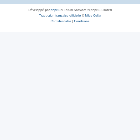
Développé par
phpBB
® Forum Software © phpBB Limited
Traduction française officielle
©
Miles Cellar
Confidentialité
|
Conditions