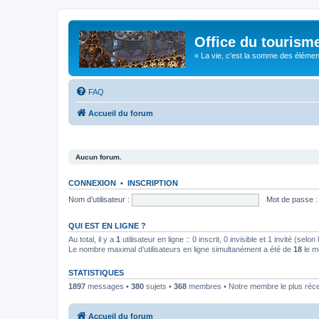
Office du tourism
« La vie, c'est la somme des éléments 
FAQ
Accueil du forum
Aucun forum.
CONNEXION
•
INSCRIPTION
Nom d’utilisateur :
Mot de passe :
QUI EST EN LIGNE ?
Au total, il y a
1
utilisateur en ligne :: 0 inscrit, 0 invisible et 1 invité (se
Le nombre maximal d’utilisateurs en ligne simultanément a été de
18
le m
STATISTIQUES
1897
messages •
380
sujets •
368
membres • Notre membre le plus réc
Accueil du forum