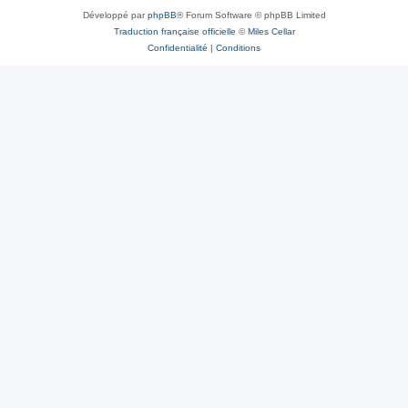
Développé par
phpBB
® Forum Software © phpBB Limited
Traduction française officielle
©
Miles Cellar
Confidentialité
|
Conditions