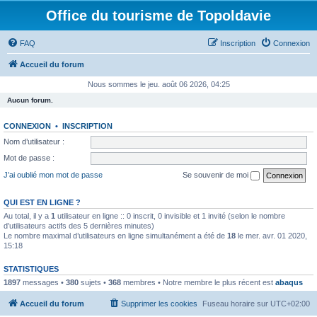
Office du tourisme de Topoldavie
FAQ
Inscription
Connexion
Accueil du forum
Nous sommes le jeu. août 06 2026, 04:25
Aucun forum.
CONNEXION
•
INSCRIPTION
Nom d’utilisateur :
Mot de passe :
J’ai oublié mon mot de passe
Se souvenir de moi
QUI EST EN LIGNE ?
Au total, il y a
1
utilisateur en ligne :: 0 inscrit, 0 invisible et 1 invité (selon le nombre
d’utilisateurs actifs des 5 dernières minutes)
Le nombre maximal d’utilisateurs en ligne simultanément a été de
18
le mer. avr. 01 2020,
15:18
STATISTIQUES
1897
messages •
380
sujets •
368
membres • Notre membre le plus récent est
abaqus
Accueil du forum
Supprimer les cookies
Fuseau horaire sur
UTC+02:00