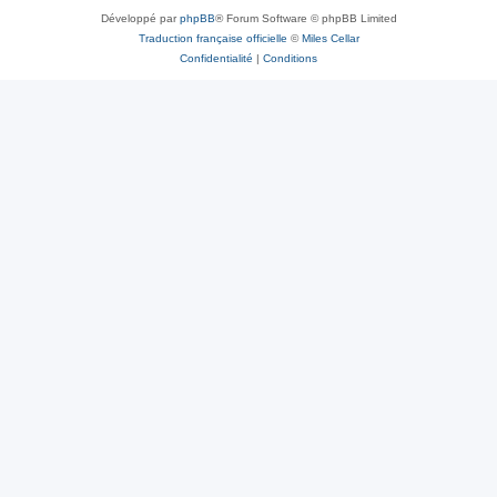
Développé par
phpBB
® Forum Software © phpBB Limited
Traduction française officielle
©
Miles Cellar
Confidentialité
|
Conditions