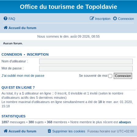
Office du tourisme de Topoldavie
FAQ
Inscription
Connexion
Accueil du forum
Nous sommes le dim. août 09 2026, 08:55
Aucun forum.
CONNEXION
•
INSCRIPTION
Nom d’utilisateur :
Mot de passe :
J’ai oublié mon mot de passe
Se souvenir de moi
QUI EST EN LIGNE ?
Au total, il y a
1
utilisateur en ligne :: 0 inscrit, 0 invisible et 1 invité (selon le nombre
d’utilisateurs actifs des 5 dernières minutes)
Le nombre maximal d’utilisateurs en ligne simultanément a été de
18
le mer. avr. 01 2020,
15:18
STATISTIQUES
1897
messages •
380
sujets •
368
membres • Notre membre le plus récent est
abaqus
Accueil du forum
Supprimer les cookies
Fuseau horaire sur
UTC+02:00