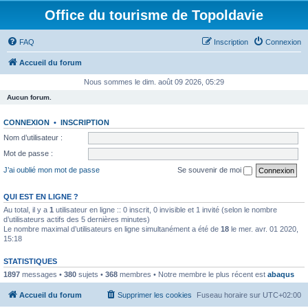
Office du tourisme de Topoldavie
FAQ
Inscription
Connexion
Accueil du forum
Nous sommes le dim. août 09 2026, 05:29
Aucun forum.
CONNEXION
•
INSCRIPTION
Nom d’utilisateur :
Mot de passe :
J’ai oublié mon mot de passe
Se souvenir de moi
QUI EST EN LIGNE ?
Au total, il y a
1
utilisateur en ligne :: 0 inscrit, 0 invisible et 1 invité (selon le nombre
d’utilisateurs actifs des 5 dernières minutes)
Le nombre maximal d’utilisateurs en ligne simultanément a été de
18
le mer. avr. 01 2020,
15:18
STATISTIQUES
1897
messages •
380
sujets •
368
membres • Notre membre le plus récent est
abaqus
Accueil du forum
Supprimer les cookies
Fuseau horaire sur
UTC+02:00