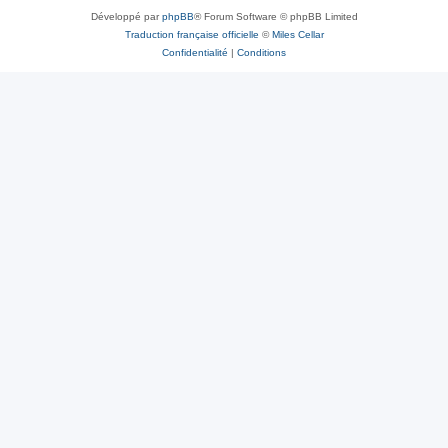
Développé par
phpBB
® Forum Software © phpBB Limited
Traduction française officielle
©
Miles Cellar
Confidentialité
|
Conditions