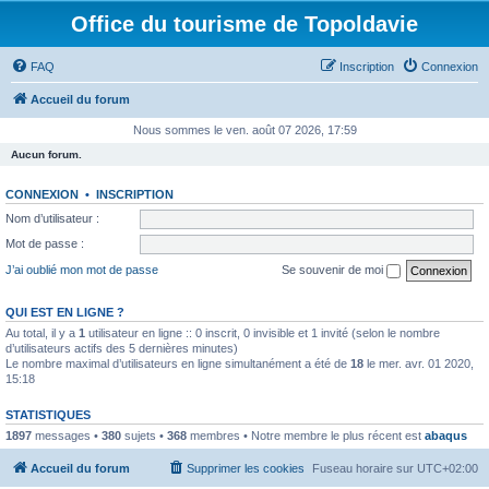
Office du tourisme de Topoldavie
FAQ
Inscription
Connexion
Accueil du forum
Nous sommes le ven. août 07 2026, 17:59
Aucun forum.
CONNEXION
•
INSCRIPTION
Nom d’utilisateur :
Mot de passe :
J’ai oublié mon mot de passe
Se souvenir de moi
QUI EST EN LIGNE ?
Au total, il y a
1
utilisateur en ligne :: 0 inscrit, 0 invisible et 1 invité (selon le nombre
d’utilisateurs actifs des 5 dernières minutes)
Le nombre maximal d’utilisateurs en ligne simultanément a été de
18
le mer. avr. 01 2020,
15:18
STATISTIQUES
1897
messages •
380
sujets •
368
membres • Notre membre le plus récent est
abaqus
Accueil du forum
Supprimer les cookies
Fuseau horaire sur
UTC+02:00