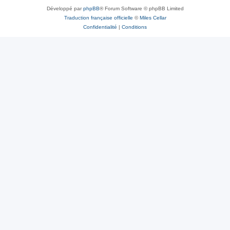
Développé par
phpBB
® Forum Software © phpBB Limited
Traduction française officielle
©
Miles Cellar
Confidentialité
|
Conditions