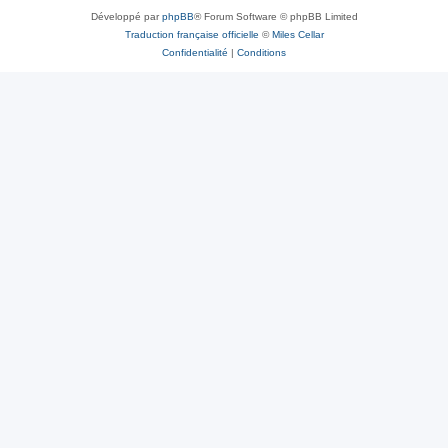
Développé par
phpBB
® Forum Software © phpBB Limited
Traduction française officielle
©
Miles Cellar
Confidentialité
|
Conditions