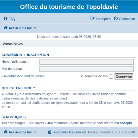
Office du tourisme de Topoldavie
FAQ
Inscription
Connexion
Accueil du forum
Nous sommes le sam. août 08 2026, 16:50
Aucun forum.
CONNEXION
•
INSCRIPTION
Nom d’utilisateur :
Mot de passe :
J’ai oublié mon mot de passe
Se souvenir de moi
QUI EST EN LIGNE ?
Au total, il y a
2
utilisateurs en ligne :: 1 inscrit, 0 invisible et 1 invité (selon le nombre
d’utilisateurs actifs des 5 dernières minutes)
Le nombre maximal d’utilisateurs en ligne simultanément a été de
18
le mer. avr. 01 2020,
15:18
STATISTIQUES
1897
messages •
380
sujets •
368
membres • Notre membre le plus récent est
abaqus
Accueil du forum
Supprimer les cookies
Fuseau horaire sur
UTC+02:00