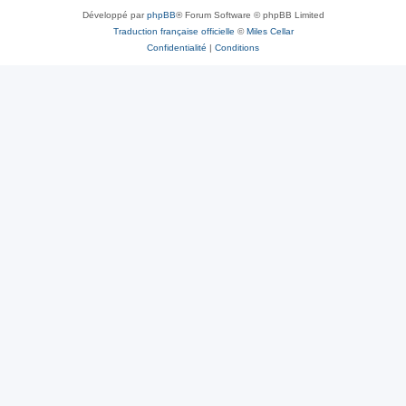
Développé par
phpBB
® Forum Software © phpBB Limited
Traduction française officielle
©
Miles Cellar
Confidentialité
|
Conditions