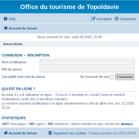
Office du tourisme de Topoldavie
FAQ
Inscription
Connexion
Accueil du forum
Nous sommes le sam. août 08 2026, 15:49
Aucun forum.
CONNEXION
•
INSCRIPTION
Nom d’utilisateur :
Mot de passe :
J’ai oublié mon mot de passe
Se souvenir de moi
QUI EST EN LIGNE ?
Au total, il y a
1
utilisateur en ligne :: 0 inscrit, 0 invisible et 1 invité (selon le nombre
d’utilisateurs actifs des 5 dernières minutes)
Le nombre maximal d’utilisateurs en ligne simultanément a été de
18
le mer. avr. 01 2020,
15:18
STATISTIQUES
1897
messages •
380
sujets •
368
membres • Notre membre le plus récent est
abaqus
Accueil du forum
Supprimer les cookies
Fuseau horaire sur
UTC+02:00