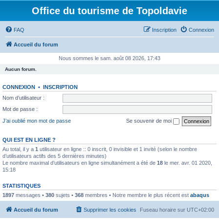
Office du tourisme de Topoldavie
FAQ
Inscription
Connexion
Accueil du forum
Nous sommes le sam. août 08 2026, 17:43
Aucun forum.
CONNEXION
•
INSCRIPTION
Nom d’utilisateur :
Mot de passe :
J’ai oublié mon mot de passe
Se souvenir de moi
QUI EST EN LIGNE ?
Au total, il y a
1
utilisateur en ligne :: 0 inscrit, 0 invisible et 1 invité (selon le nombre
d’utilisateurs actifs des 5 dernières minutes)
Le nombre maximal d’utilisateurs en ligne simultanément a été de
18
le mer. avr. 01 2020,
15:18
STATISTIQUES
1897
messages •
380
sujets •
368
membres • Notre membre le plus récent est
abaqus
Accueil du forum
Supprimer les cookies
Fuseau horaire sur
UTC+02:00