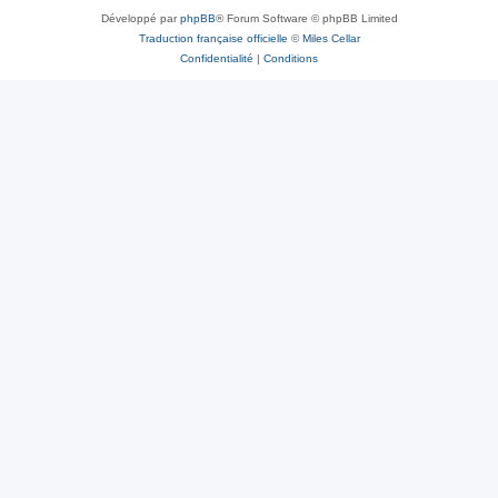
Développé par
phpBB
® Forum Software © phpBB Limited
Traduction française officielle
©
Miles Cellar
Confidentialité
|
Conditions