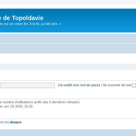
e de Topoldavie
sur un corps fini. À la fin, ça fait zéro. »
J’ai oublié mon mot de passe
|
Se souvenir de moi
lon le nombre d’utilisateurs actifs des 5 dernières minutes)
er. avr. 01 2020, 15:18
ent est
abaqus