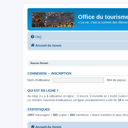
Office du tourism
« La vie, c'est la somme des éléments 
FAQ
Accueil du forum
Aucun forum.
CONNEXION
•
INSCRIPTION
Nom d’utilisateur :
Mot de passe :
QUI EST EN LIGNE ?
Au total, il y a
1
utilisateur en ligne :: 0 inscrit, 0 invisible et 1 invité (se
Le nombre maximal d’utilisateurs en ligne simultanément a été de
18
le m
STATISTIQUES
1897
messages •
380
sujets •
368
membres • Notre membre le plus réc
Accueil du forum