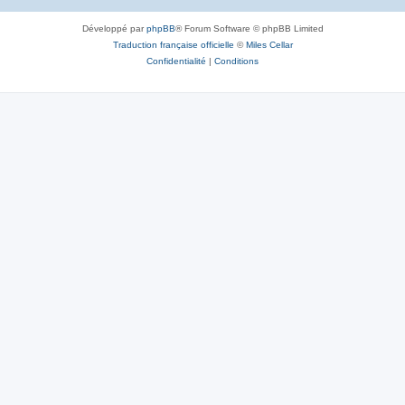
Développé par
phpBB
® Forum Software © phpBB Limited
Traduction française officielle
©
Miles Cellar
Confidentialité
|
Conditions