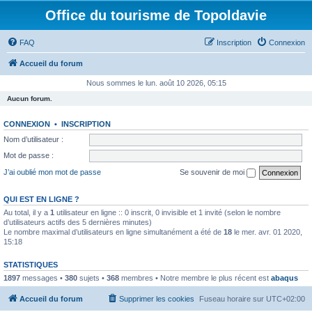
Office du tourisme de Topoldavie
FAQ
Inscription
Connexion
Accueil du forum
Nous sommes le lun. août 10 2026, 05:15
Aucun forum.
CONNEXION
•
INSCRIPTION
Nom d’utilisateur :
Mot de passe :
J’ai oublié mon mot de passe
Se souvenir de moi
QUI EST EN LIGNE ?
Au total, il y a
1
utilisateur en ligne :: 0 inscrit, 0 invisible et 1 invité (selon le nombre
d’utilisateurs actifs des 5 dernières minutes)
Le nombre maximal d’utilisateurs en ligne simultanément a été de
18
le mer. avr. 01 2020,
15:18
STATISTIQUES
1897
messages •
380
sujets •
368
membres • Notre membre le plus récent est
abaqus
Accueil du forum
Supprimer les cookies
Fuseau horaire sur
UTC+02:00