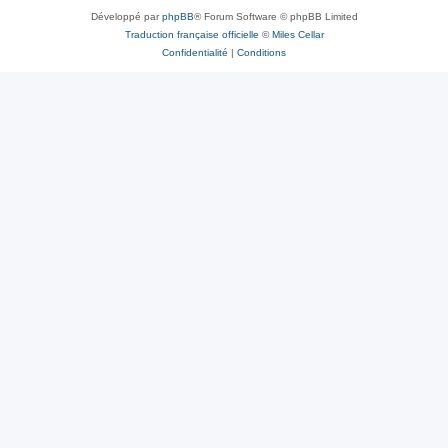
Développé par
phpBB
® Forum Software © phpBB Limited
Traduction française officielle
©
Miles Cellar
Confidentialité
|
Conditions