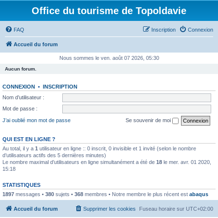
Office du tourisme de Topoldavie
FAQ
Inscription
Connexion
Accueil du forum
Nous sommes le ven. août 07 2026, 05:30
Aucun forum.
CONNEXION
•
INSCRIPTION
Nom d’utilisateur :
Mot de passe :
J’ai oublié mon mot de passe
Se souvenir de moi
QUI EST EN LIGNE ?
Au total, il y a
1
utilisateur en ligne :: 0 inscrit, 0 invisible et 1 invité (selon le nombre
d’utilisateurs actifs des 5 dernières minutes)
Le nombre maximal d’utilisateurs en ligne simultanément a été de
18
le mer. avr. 01 2020,
15:18
STATISTIQUES
1897
messages •
380
sujets •
368
membres • Notre membre le plus récent est
abaqus
Accueil du forum
Supprimer les cookies
Fuseau horaire sur
UTC+02:00