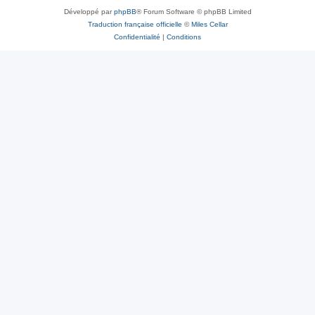
Développé par
phpBB
® Forum Software © phpBB Limited
Traduction française officielle
©
Miles Cellar
Confidentialité
|
Conditions