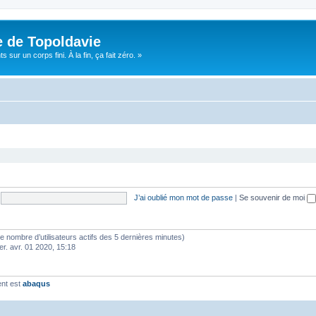
e de Topoldavie
sur un corps fini. À la fin, ça fait zéro. »
J’ai oublié mon mot de passe
|
Se souvenir de moi
lon le nombre d’utilisateurs actifs des 5 dernières minutes)
er. avr. 01 2020, 15:18
ent est
abaqus