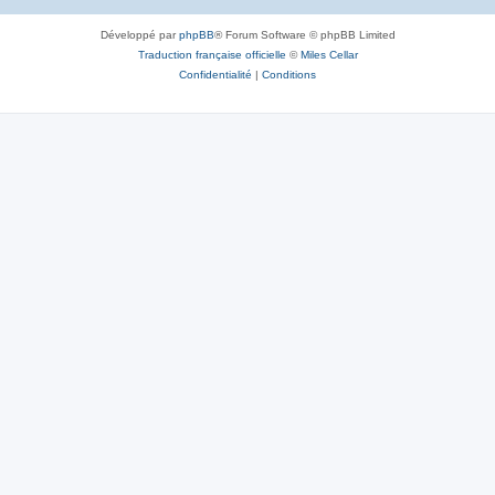
Développé par
phpBB
® Forum Software © phpBB Limited
Traduction française officielle
©
Miles Cellar
Confidentialité
|
Conditions