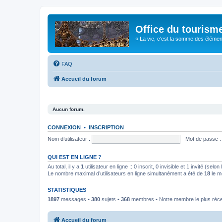
Office du tourism
« La vie, c'est la somme des éléments 
FAQ
Accueil du forum
Aucun forum.
CONNEXION
•
INSCRIPTION
Nom d’utilisateur :
Mot de passe :
QUI EST EN LIGNE ?
Au total, il y a
1
utilisateur en ligne :: 0 inscrit, 0 invisible et 1 invité (se
Le nombre maximal d’utilisateurs en ligne simultanément a été de
18
le m
STATISTIQUES
1897
messages •
380
sujets •
368
membres • Notre membre le plus réc
Accueil du forum