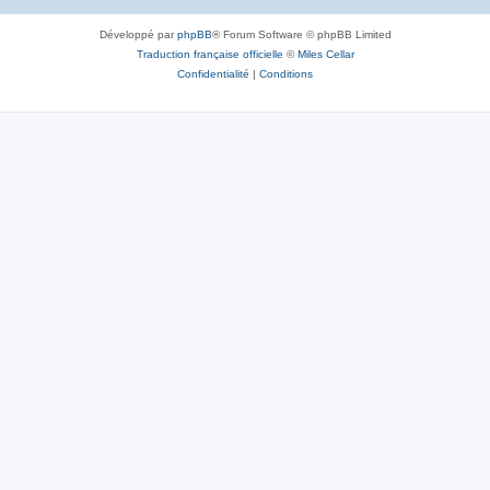
Développé par
phpBB
® Forum Software © phpBB Limited
Traduction française officielle
©
Miles Cellar
Confidentialité
|
Conditions