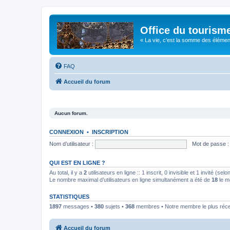
Office du tourism
« La vie, c'est la somme des éléments 
FAQ
Accueil du forum
Aucun forum.
CONNEXION
•
INSCRIPTION
Nom d’utilisateur :
Mot de passe :
QUI EST EN LIGNE ?
Au total, il y a
2
utilisateurs en ligne :: 1 inscrit, 0 invisible et 1 invité (s
Le nombre maximal d’utilisateurs en ligne simultanément a été de
18
le m
STATISTIQUES
1897
messages •
380
sujets •
368
membres • Notre membre le plus réc
Accueil du forum