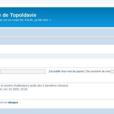
e de Topoldavie
sur un corps fini. À la fin, ça fait zéro. »
J’ai oublié mon mot de passe
|
Se souvenir de moi
elon le nombre d’utilisateurs actifs des 5 dernières minutes)
er. avr. 01 2020, 15:18
ent est
abaqus