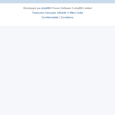
Développé par
phpBB
® Forum Software © phpBB Limited
Traduction française officielle
©
Miles Cellar
Confidentialité
|
Conditions