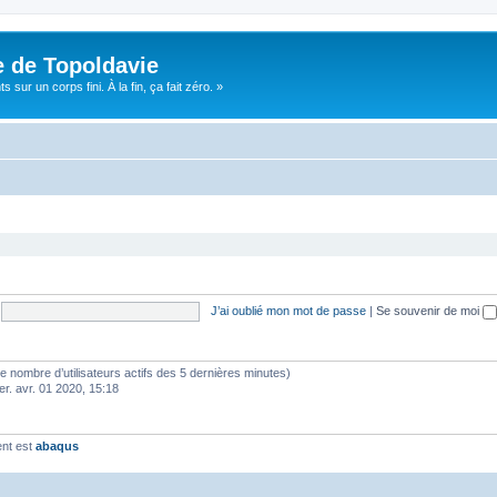
e de Topoldavie
sur un corps fini. À la fin, ça fait zéro. »
J’ai oublié mon mot de passe
|
Se souvenir de moi
lon le nombre d’utilisateurs actifs des 5 dernières minutes)
er. avr. 01 2020, 15:18
ent est
abaqus