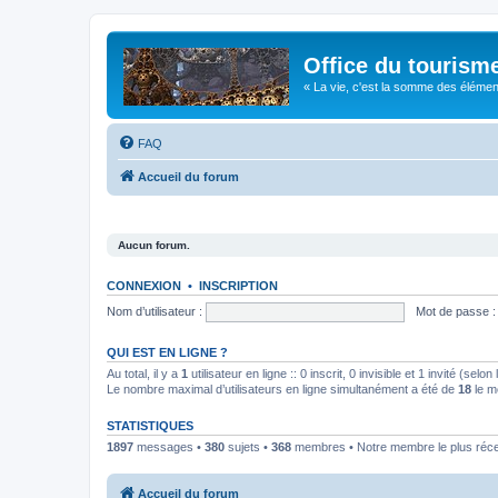
Office du tourism
« La vie, c'est la somme des éléments 
FAQ
Accueil du forum
Aucun forum.
CONNEXION
•
INSCRIPTION
Nom d’utilisateur :
Mot de passe :
QUI EST EN LIGNE ?
Au total, il y a
1
utilisateur en ligne :: 0 inscrit, 0 invisible et 1 invité (se
Le nombre maximal d’utilisateurs en ligne simultanément a été de
18
le m
STATISTIQUES
1897
messages •
380
sujets •
368
membres • Notre membre le plus réc
Accueil du forum