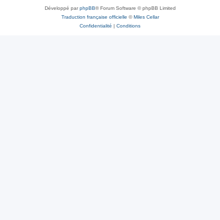
Développé par
phpBB
® Forum Software © phpBB Limited
Traduction française officielle
©
Miles Cellar
Confidentialité
|
Conditions