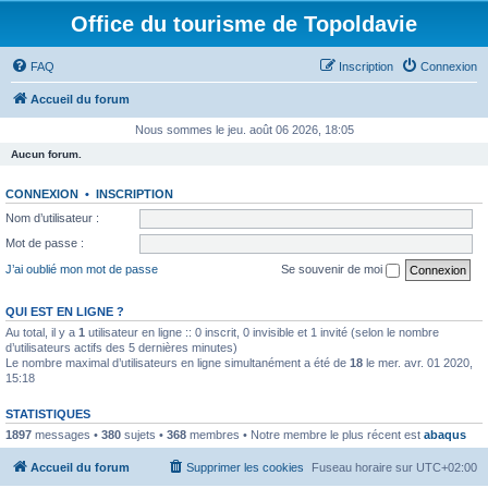
Office du tourisme de Topoldavie
FAQ
Inscription
Connexion
Accueil du forum
Nous sommes le jeu. août 06 2026, 18:05
Aucun forum.
CONNEXION
•
INSCRIPTION
Nom d’utilisateur :
Mot de passe :
J’ai oublié mon mot de passe
Se souvenir de moi
QUI EST EN LIGNE ?
Au total, il y a
1
utilisateur en ligne :: 0 inscrit, 0 invisible et 1 invité (selon le nombre
d’utilisateurs actifs des 5 dernières minutes)
Le nombre maximal d’utilisateurs en ligne simultanément a été de
18
le mer. avr. 01 2020,
15:18
STATISTIQUES
1897
messages •
380
sujets •
368
membres • Notre membre le plus récent est
abaqus
Accueil du forum
Supprimer les cookies
Fuseau horaire sur
UTC+02:00