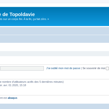
e de Topoldavie
sur un corps fini. À la fin, ça fait zéro. »
J’ai oublié mon mot de passe
|
Se souvenir de moi
lon le nombre d’utilisateurs actifs des 5 dernières minutes)
er. avr. 01 2020, 15:18
ent est
abaqus