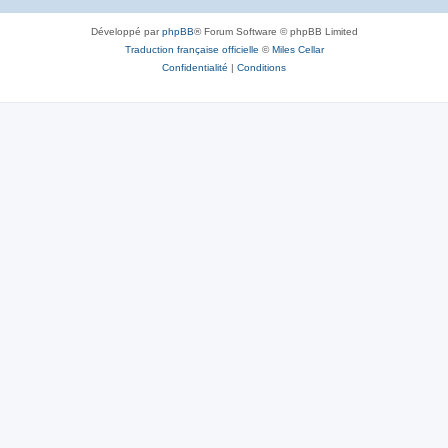
Développé par
phpBB
® Forum Software © phpBB Limited
Traduction française officielle
©
Miles Cellar
Confidentialité
|
Conditions