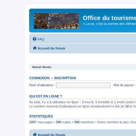
Office du tourism
« La vie, c'est la somme des éléments 
FAQ
Accueil du forum
Aucun forum.
CONNEXION
•
INSCRIPTION
Nom d’utilisateur :
Mot de passe :
QUI EST EN LIGNE ?
Au total, il y a
1
utilisateur en ligne :: 0 inscrit, 0 invisible et 1 invité (se
Le nombre maximal d’utilisateurs en ligne simultanément a été de
18
le m
STATISTIQUES
1897
messages •
380
sujets •
368
membres • Notre membre le plus réc
Accueil du forum