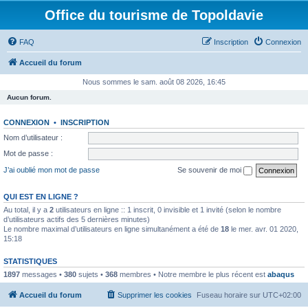
Office du tourisme de Topoldavie
FAQ
Inscription
Connexion
Accueil du forum
Nous sommes le sam. août 08 2026, 16:45
Aucun forum.
CONNEXION
•
INSCRIPTION
Nom d’utilisateur :
Mot de passe :
J’ai oublié mon mot de passe
Se souvenir de moi
QUI EST EN LIGNE ?
Au total, il y a
2
utilisateurs en ligne :: 1 inscrit, 0 invisible et 1 invité (selon le nombre
d’utilisateurs actifs des 5 dernières minutes)
Le nombre maximal d’utilisateurs en ligne simultanément a été de
18
le mer. avr. 01 2020,
15:18
STATISTIQUES
1897
messages •
380
sujets •
368
membres • Notre membre le plus récent est
abaqus
Accueil du forum
Supprimer les cookies
Fuseau horaire sur
UTC+02:00