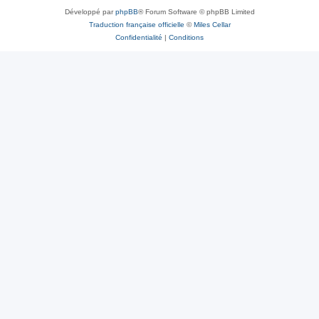
Développé par
phpBB
® Forum Software © phpBB Limited
Traduction française officielle
©
Miles Cellar
Confidentialité
|
Conditions