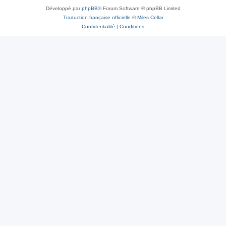
Développé par
phpBB
® Forum Software © phpBB Limited
Traduction française officielle
©
Miles Cellar
Confidentialité
|
Conditions