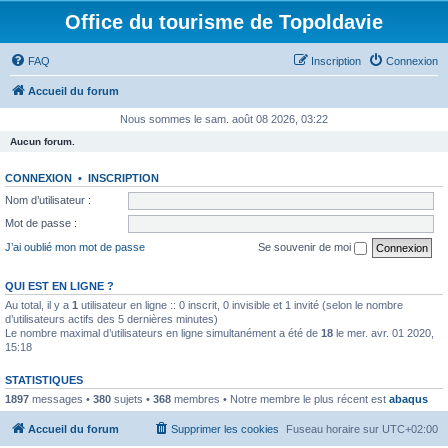
Office du tourisme de Topoldavie
FAQ
Inscription
Connexion
Accueil du forum
Nous sommes le sam. août 08 2026, 03:22
Aucun forum.
CONNEXION
•
INSCRIPTION
Nom d’utilisateur :
Mot de passe :
J’ai oublié mon mot de passe
Se souvenir de moi
QUI EST EN LIGNE ?
Au total, il y a
1
utilisateur en ligne :: 0 inscrit, 0 invisible et 1 invité (selon le nombre
d’utilisateurs actifs des 5 dernières minutes)
Le nombre maximal d’utilisateurs en ligne simultanément a été de
18
le mer. avr. 01 2020,
15:18
STATISTIQUES
1897
messages •
380
sujets •
368
membres • Notre membre le plus récent est
abaqus
Accueil du forum
Supprimer les cookies
Fuseau horaire sur
UTC+02:00