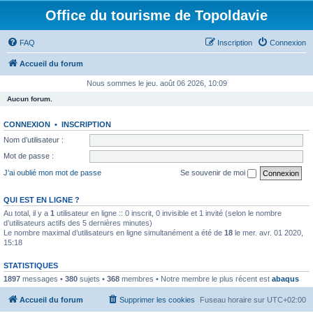
Office du tourisme de Topoldavie
FAQ
Inscription
Connexion
Accueil du forum
Nous sommes le jeu. août 06 2026, 10:09
Aucun forum.
CONNEXION
•
INSCRIPTION
Nom d’utilisateur :
Mot de passe :
J’ai oublié mon mot de passe
Se souvenir de moi
QUI EST EN LIGNE ?
Au total, il y a
1
utilisateur en ligne :: 0 inscrit, 0 invisible et 1 invité (selon le nombre
d’utilisateurs actifs des 5 dernières minutes)
Le nombre maximal d’utilisateurs en ligne simultanément a été de
18
le mer. avr. 01 2020,
15:18
STATISTIQUES
1897
messages •
380
sujets •
368
membres • Notre membre le plus récent est
abaqus
Accueil du forum
Supprimer les cookies
Fuseau horaire sur
UTC+02:00