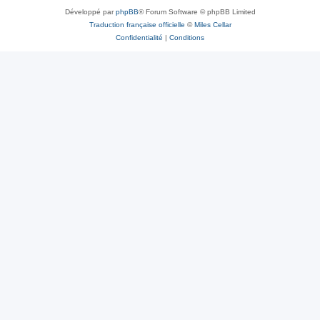
Développé par
phpBB
® Forum Software © phpBB Limited
Traduction française officielle
©
Miles Cellar
Confidentialité
|
Conditions