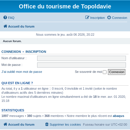
Office du tourisme de Topoldavie
FAQ
Inscription
Connexion
Accueil du forum
Nous sommes le jeu. août 06 2026, 20:22
Aucun forum.
CONNEXION
•
INSCRIPTION
Nom d’utilisateur :
Mot de passe :
J’ai oublié mon mot de passe
Se souvenir de moi
QUI EST EN LIGNE ?
Au total, il y a
1
utilisateur en ligne :: 0 inscrit, 0 invisible et 1 invité (selon le nombre
d’utilisateurs actifs des 5 dernières minutes)
Le nombre maximal d’utilisateurs en ligne simultanément a été de
18
le mer. avr. 01 2020,
15:18
STATISTIQUES
1897
messages •
380
sujets •
368
membres • Notre membre le plus récent est
abaqus
Accueil du forum
Supprimer les cookies
Fuseau horaire sur
UTC+02:00