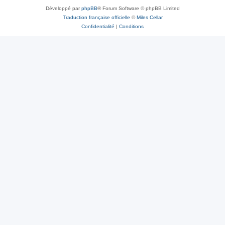
Développé par
phpBB
® Forum Software © phpBB Limited
Traduction française officielle
©
Miles Cellar
Confidentialité
|
Conditions